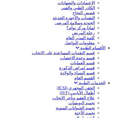
الاعتمادات والشهادات
الكادر الطبي والفني
قصص النجاح
التقنيات والأجهزة الحديثة
الجودة وسلامة المرضى
لماذا مركز توأم؟
رحلة المريض
كلمة المدير العام
معلومات التواصل
الأقسام الطبية
قسم التقنيات المساعدة على الانجاب
قسم وحدة الإخصاب
قسم العمليات
قسم امراض الذكورة
قسم النساء والولادة
القسم العام
الخدمات الطبية
الحقن المجهري (ICSI)
أطفال الأنابيب (IVF)
علاج العقم وتأخر الإنجاب
تجميد البويضات
تجميد الحيوانات المنوية
تجميد الأجنة
كشف اونلاين