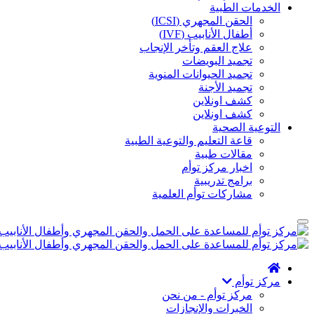
الخدمات الطبية
الحقن المجهري (ICSI)
أطفال الأنابيب (IVF)
علاج العقم وتأخر الإنجاب
تجميد البويضات
تجميد الحيوانات المنوية
تجميد الأجنة
كشف اونلاين
كشف اونلاين
التوعية الصحية
قاعة التعليم والتوعية الطبية
مقالات طبية
اخبار مركز توأم
برامج تدريبية
مشاركات توأم العلمية
مركز توأم
مركز توأم - من نحن
الخبرات والإنجازات