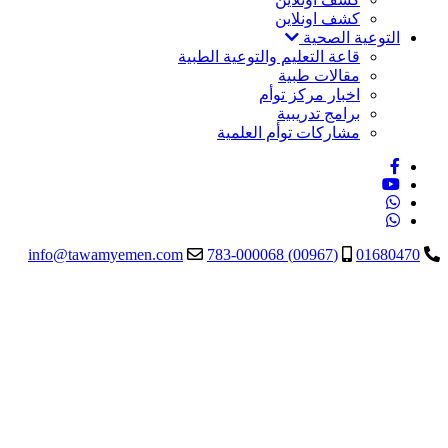
كشف اونلاين
التوعية الصحية
قاعة التعليم والتوعية الطبية
مقالات طبية
اخبار مركز توأم
برامج تدريبية
مشاركات توأم العلمية
info@tawamyemen.com
(00967) 783-000068
01680470