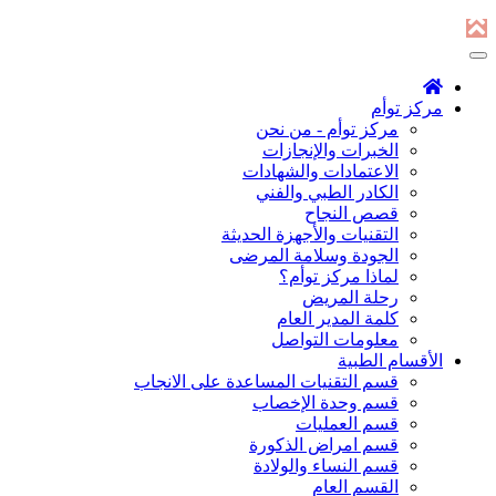
مركز توأم
مركز توأم - من نحن
الخبرات والإنجازات
الاعتمادات والشهادات
الكادر الطبي والفني
قصص النجاح
التقنيات والأجهزة الحديثة
الجودة وسلامة المرضى
لماذا مركز توأم؟
رحلة المريض
كلمة المدير العام
معلومات التواصل
الأقسام الطبية
قسم التقنيات المساعدة على الانجاب
قسم وحدة الإخصاب
قسم العمليات
قسم امراض الذكورة
قسم النساء والولادة
القسم العام