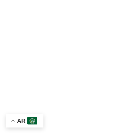
القسم العام
قسم وحدة الاخصاب
لماذا مركز توأم؟
التقنيات والأجهزة الحديثة
الجودة وسلامة المرضى
العنـوان
مجمع الشلال التجاري، حي الاصبحي الشرقي، شارع المقالح،
صنعاء‎، اليمن
الموبايل:
967783000068+
الهاتف:
96701680470+
AR
وتساب:
967783000068+
الايميل:
info@tawamyemen.com