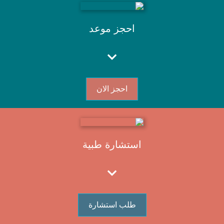
احجز موعد
احجز الان
استشارة طبية
طلب استشارة