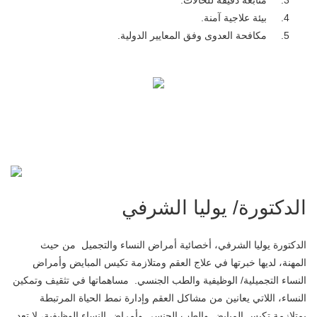
متابعة دقيقة للحالات.
بيئة علاجية آمنة.
مكافحة العدوى وفق المعايير الدولية.
الدكتورة/ يوليا الشرفي
الدكتورة يوليا الشرفي، أخصائية أمراض النساء والتجميل من حيث
المهنة، لديها خبرتها في علاج العقم ومتلازمة تكيس المبايض وأمراض
النساء التجميلية/ الوظيفية والطب الجنسي. مساهماتها في تثقيف وتمكين
النساء، اللاتي يعانين من مشاكل العقم وإدارة نمط الحياة المرتبطة
بمتلازمة تكيس المبايض والطب الجنسي وأمراض النساء الوظيفية، لا تعد