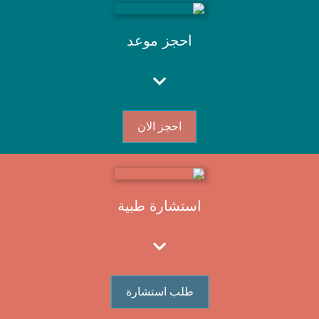
احجز موعد
احجز الان
استشارة طبية
طلب استشارة