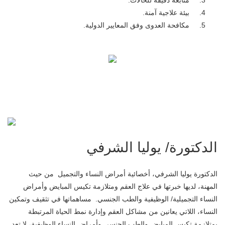
متابعة دقيقة للحالات.
بيئة علاجية آمنة.
مكافحة العدوى وفق المعايير الدولية.
الدكتورة/ يوليا الشرفي
الدكتورة يوليا الشرفي، أخصائية أمراض النساء والتجميل من حيث
المهنة، لديها خبرتها في علاج العقم ومتلازمة تكيس المبايض وأمراض
النساء التجميلية/ الوظيفية والطب الجنسي. مساهماتها في تثقيف وتمكين
النساء، اللاتي يعانين من مشاكل العقم وإدارة نمط الحياة المرتبطة
بمتلازمة تكيس المبايض والطب الجنسي وأمراض النساء الوظيفية، لا تعد