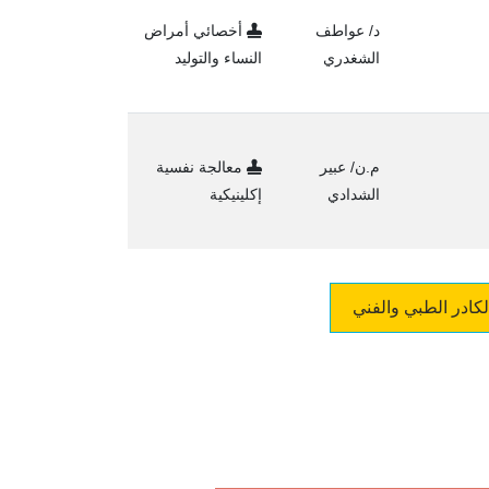
د/ عواطف
أخصائي أمراض
الشغدري
النساء والتوليد
م.ن/ عبير
معالجة نفسية
الشدادي
إكلينيكية
لكادر الطبي والفني