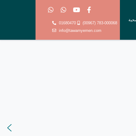
صحية
01680470
(00967) 783-000068
info@tawamyemen.com