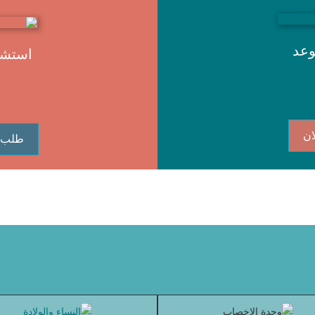
وعد
استشا
ان
طلب 