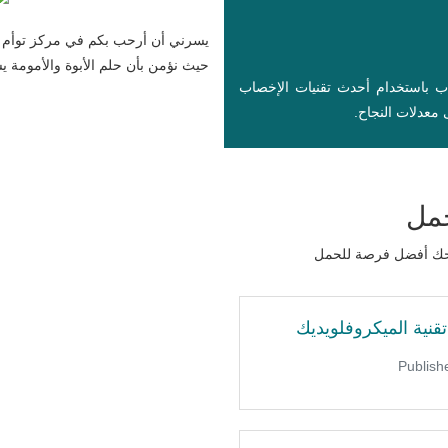
يسرني أن أرحب بكم في مركز توأم ل
حيث نؤمن بأن حلم الأبوة والأمومة يست
اب باستخدام أحدث تقنيات الإخصاب
معدلات النجاح.
حمل
نمنحك أفضل فرصة للحمل
قنية الميكروفلويديك