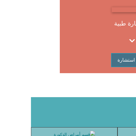
رة طبية
استشارة