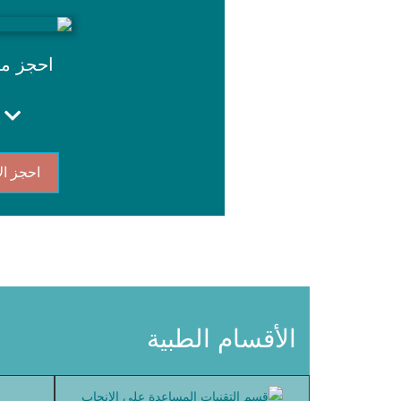
احجز م
احجز ال
الأقسام الطبية