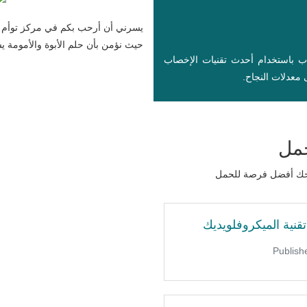
يسرني أن أرحب بكم في مركز توأم ل
حيث نؤمن بأن حلم الأبوة والأمومة يست
اب باستخدام أحدث تقنيات الإخصاب
معدلات النجاح.
حمل
نمنحك أفضل فرصة للحمل
قنية الميكروفلويديك