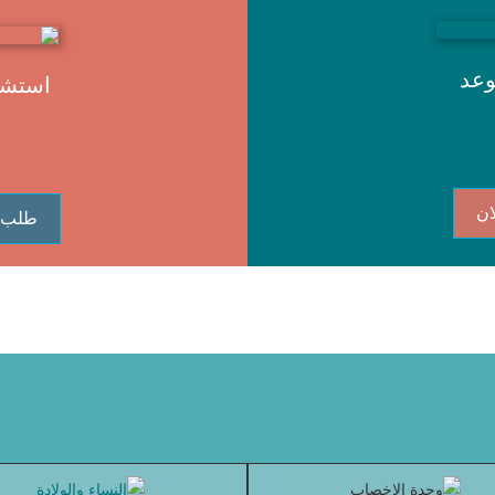
وعد
استشا
ان
طلب 