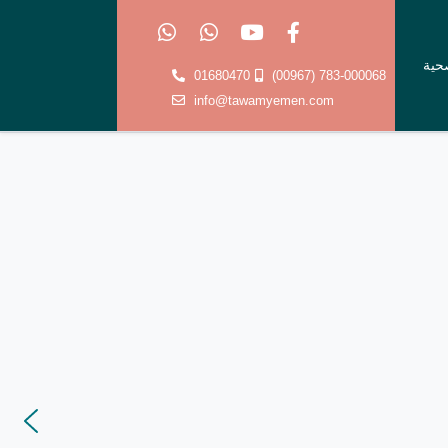
صحية
01680470
(00967) 783-000068
info@tawamyemen.com