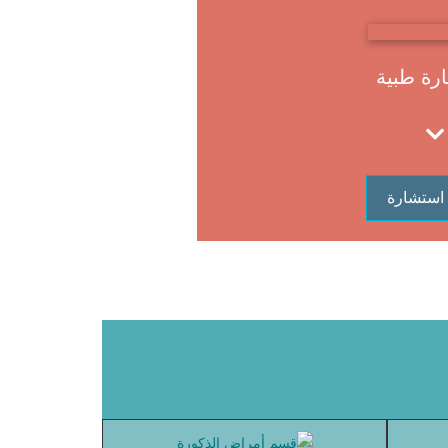
رة طبية
استشارة