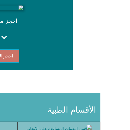
احجز م
احجز ال
الأقسام الطبية