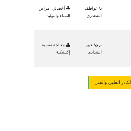
د/ عواطف
أخصائي أمراض
الشغدري
النساء والتوليد
م.ن/ عبير
معالجة نفسية
الشدادي
إكلينيكية
لكادر الطبي والفني