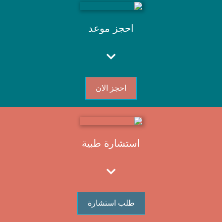
احجز موعد
احجز الان
استشارة طبية
طلب استشارة