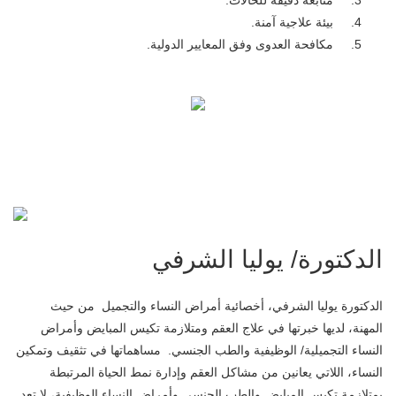
متابعة دقيقة للحالات.
بيئة علاجية آمنة.
مكافحة العدوى وفق المعايير الدولية.
الدكتورة/ يوليا الشرفي
الدكتورة يوليا الشرفي، أخصائية أمراض النساء والتجميل من حيث
المهنة، لديها خبرتها في علاج العقم ومتلازمة تكيس المبايض وأمراض
النساء التجميلية/ الوظيفية والطب الجنسي. مساهماتها في تثقيف وتمكين
النساء، اللاتي يعانين من مشاكل العقم وإدارة نمط الحياة المرتبطة
بمتلازمة تكيس المبايض والطب الجنسي وأمراض النساء الوظيفية، لا تعد