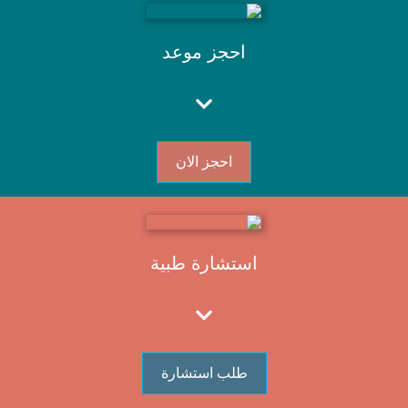
احجز موعد
احجز الان
استشارة طبية
طلب استشارة