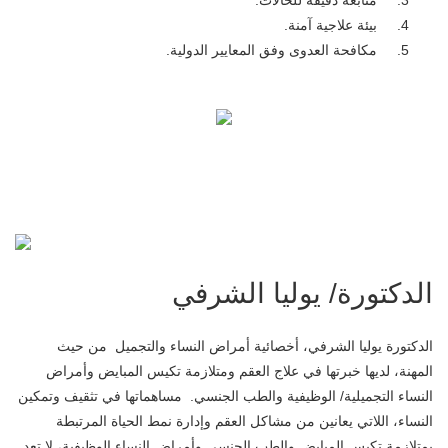
متابعة دقيقة للحالات.
بيئة علاجية آمنة.
مكافحة العدوى وفق المعايير الدولية.
الدكتورة/ يوليا الشرفي
الدكتورة يوليا الشرفي، أخصائية أمراض النساء والتجميل من حيث
المهنة، لديها خبرتها في علاج العقم ومتلازمة تكيس المبايض وأمراض
النساء التجميلية/ الوظيفية والطب الجنسي. مساهماتها في تثقيف وتمكين
النساء، اللاتي يعانين من مشاكل العقم وإدارة نمط الحياة المرتبطة
بمتلازمة تكيس المبايض والطب الجنسي وأمراض النساء الوظيفية، لا تعد