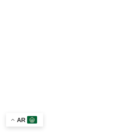
العنـوان
مجمع الشلال التجاري، حي الاصبحي الشرقي، شارع المقالح،
صنعاء‎، اليمن
الموبايل:
967783000068+
الهاتف:
96701680470+
وتساب:
967783000068+
الايميل:
info@tawamyemen.com
قاعة التعليم والتوعية الطبية
AR
مشاركات توأم العلمية
المجلة الالكترونية