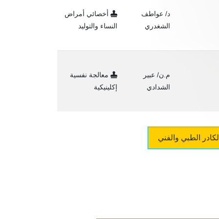
د/ عواطف
أخصائي أمراض
الشغدري
النساء والتوليد
م.ن/ عبير
معالجة نفسية
الشدادي
إكلينيكية
لكادر الطبي والفني