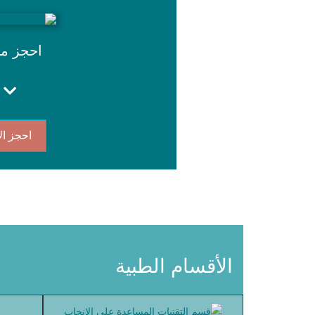
احجز م
احجز ال
الأقسام الطبية