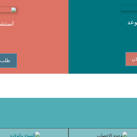
وعد
استشا
ان
طلب 