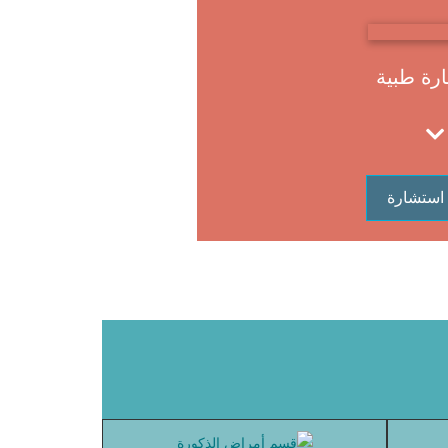
رة طبية
استشارة