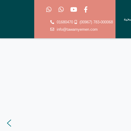
صحية
01680470
(00967) 783-000068
info@tawamyemen.com