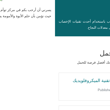
يسرني أن أرحب بكم في مركز توأم ل
حيث نؤمن بأن حلم الأبوة والأمومة يست
اب باستخدام أحدث تقنيات الإخصاب
معدلات النجاح.
حمل
نمنحك أفضل فرصة للحمل
قنية الميكروفلويديك