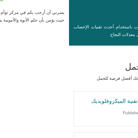
يسرني أن أرحب بكم في مركز توأم ل
حيث نؤمن بأن حلم الأبوة والأمومة يست
اب باستخدام أحدث تقنيات الإخصاب
معدلات النجاح.
حمل
نمنحك أفضل فرصة للحمل
قنية الميكروفلويديك