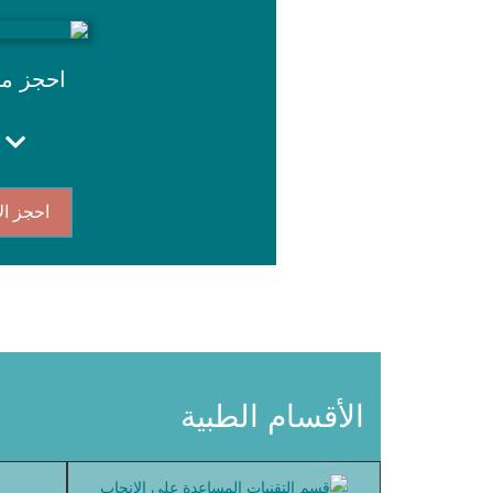
احجز م
احجز ال
الأقسام الطبية