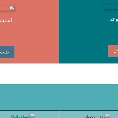
وعد
استشا
ان
طلب 