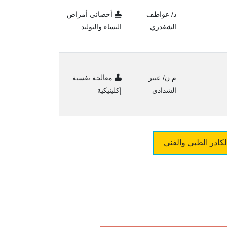
د/ عواطف
أخصائي أمراض
الشغدري
النساء والتوليد
م.ن/ عبير
معالجة نفسية
الشدادي
إكلينيكية
لكادر الطبي والفني