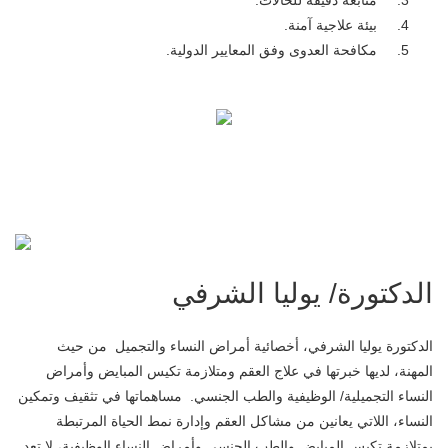
متابعة دقيقة للحالات.
بيئة علاجية آمنة.
مكافحة العدوى وفق المعايير الدولية.
الدكتورة/ يوليا الشرفي
الدكتورة يوليا الشرفي، أخصائية أمراض النساء والتجميل من حيث
المهنة، لديها خبرتها في علاج العقم ومتلازمة تكيس المبايض وأمراض
النساء التجميلية/ الوظيفية والطب الجنسي. مساهماتها في تثقيف وتمكين
النساء، اللاتي يعانين من مشاكل العقم وإدارة نمط الحياة المرتبطة
بمتلازمة تكيس المبايض والطب الجنسي وأمراض النساء الوظيفية، لا تعد