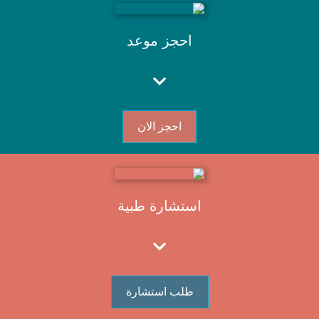
احجز موعد
احجز الان
استشارة طبية
طلب استشارة