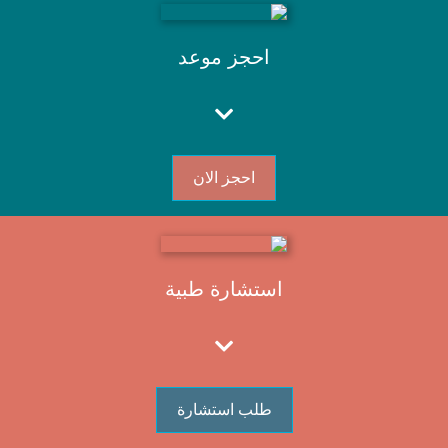
احجز موعد
احجز الان
استشارة طبية
طلب استشارة