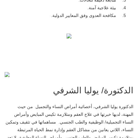
متابعة دقيقة للحالات.
بيئة علاجية آمنة.
مكافحة العدوى وفق المعايير الدولية.
الدكتورة/ يوليا الشرفي
الدكتورة يوليا الشرفي، أخصائية أمراض النساء والتجميل من حيث
المهنة، لديها خبرتها في علاج العقم ومتلازمة تكيس المبايض وأمراض
النساء التجميلية/ الوظيفية والطب الجنسي. مساهماتها في تثقيف وتمكين
النساء، اللاتي يعانين من مشاكل العقم وإدارة نمط الحياة المرتبطة
بمتلازمة تكيس المبايض والطب الجنسي وأمراض النساء الوظيفية، لا تعد