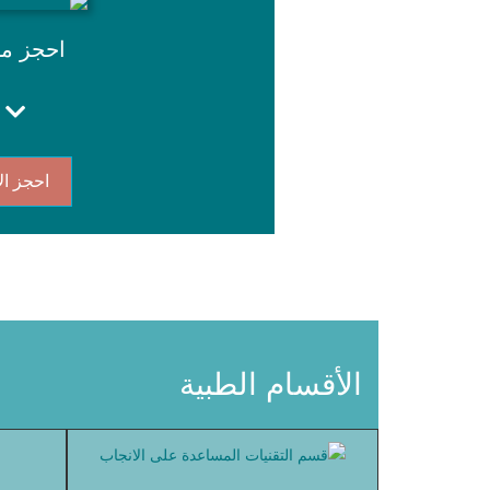
احجز م
احجز ال
الأقسام الطبية