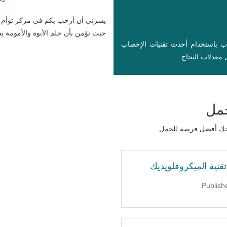
يسرني أن أرحب بكم في مركز توأم ل
حيث نؤمن بأن حلم الأبوة والأمومة يست
اب باستخدام أحدث تقنيات الإخصاب
معدلات النجاح.
حمل
نمنحك أفضل فرصة للحمل
قنية الميكروفلويديك