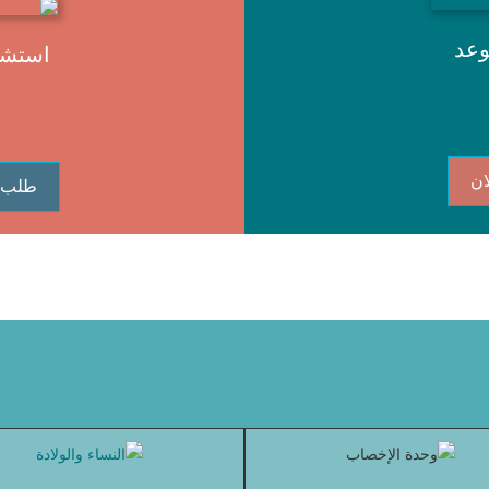
وعد
استشا
ان
طلب 