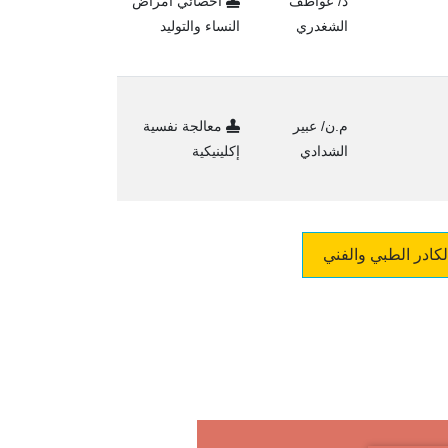
د/ عواطف
أخصائي أمراض
الشغدري
النساء والتوليد
م.ن/ عبير
معالجة نفسية
الشدادي
إكلينيكية
لكادر الطبي والفني