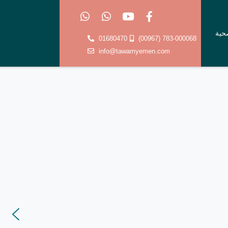
صحية
01680470
(00967) 783-000068
info@tawamyemen.com