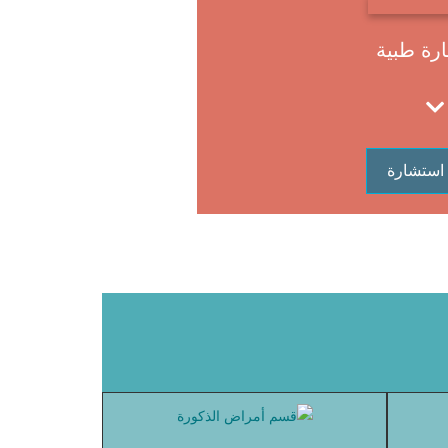
رة طبية
استشارة