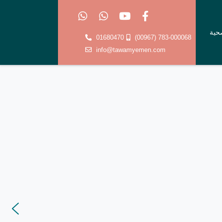
صحية
01680470
(00967) 783-000068
info@tawamyemen.com