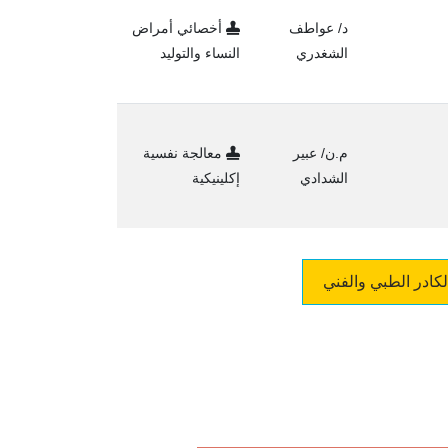
د/ عواطف
أخصائي أمراض
الشغدري
النساء والتوليد
م.ن/ عبير
معالجة نفسية
الشدادي
إكلينيكية
لكادر الطبي والفني