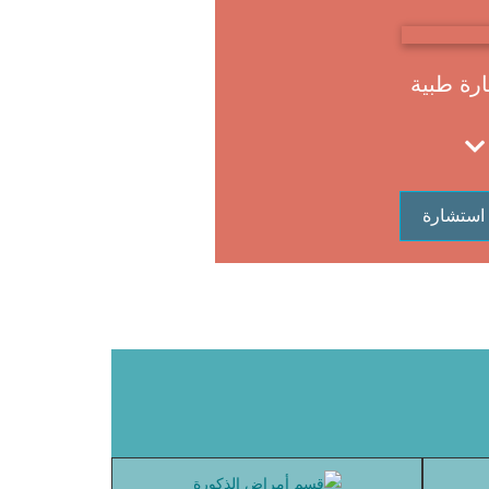
رة طبية
استشارة