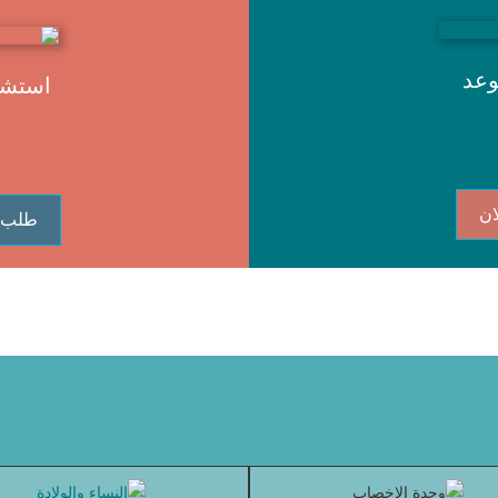
وعد
استشا
ان
طلب 