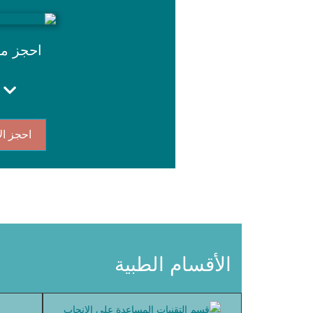
احجز م
احجز ال
الأقسام الطبية