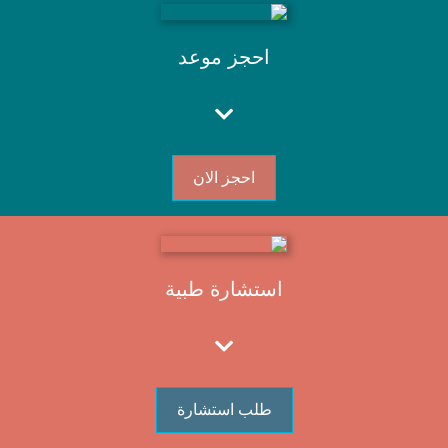
احجز موعد
احجز الان
استشارة طبية
طلب استشارة