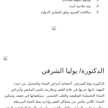
متابعة دقيقة للحالات.
بيئة علاجية آمنة.
مكافحة العدوى وفق المعايير الدولية.
الدكتورة/ يوليا الشرفي
الدكتورة يوليا الشرفي، أخصائية أمراض النساء والتجميل من حيث
المهنة، لديها خبرتها في علاج العقم ومتلازمة تكيس المبايض وأمراض
النساء التجميلية/ الوظيفية والطب الجنسي. مساهماتها في تثقيف وتمكين
النساء، اللاتي يعانين من مشاكل العقم وإدارة نمط الحياة المرتبطة
بمتلازمة تكيس المبايض والطب الجنسي وأمراض النساء الوظيفية، لا تعد