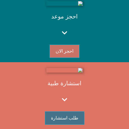
احجز موعد
احجز الان
استشارة طبية
طلب استشارة