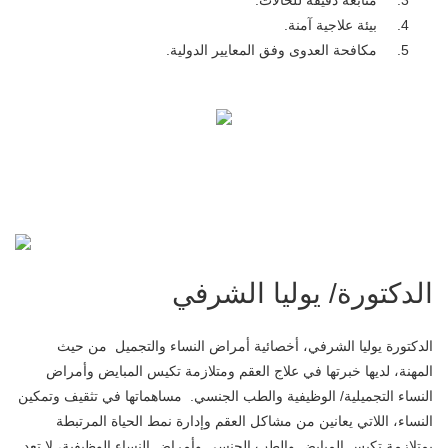
متابعة دقيقة للحالات.
بيئة علاجية آمنة.
مكافحة العدوى وفق المعايير الدولية.
الدكتورة/ يوليا الشرفي
الدكتورة يوليا الشرفي، أخصائية أمراض النساء والتجميل من حيث
المهنة، لديها خبرتها في علاج العقم ومتلازمة تكيس المبايض وأمراض
النساء التجميلية/ الوظيفية والطب الجنسي. مساهماتها في تثقيف وتمكين
النساء، اللاتي يعانين من مشاكل العقم وإدارة نمط الحياة المرتبطة
بمتلازمة تكيس المبايض والطب الجنسي وأمراض النساء الوظيفية، لا تعد