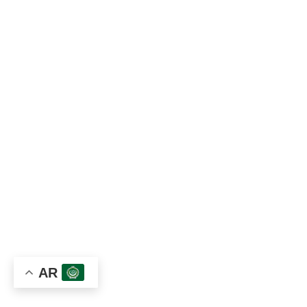
العنـوان
مجمع الشلال التجاري، حي الاصبحي الشرقي، شارع المقالح،
صنعاء‎، اليمن
الموبايل:
967783000068+
الهاتف:
96701680470+
وتساب:
967783000068+
الايميل:
info@tawamyemen.com
قاعة التعليم والتوعية الطبية
AR
مشاركات توأم العلمية
المجلة الالكترونية