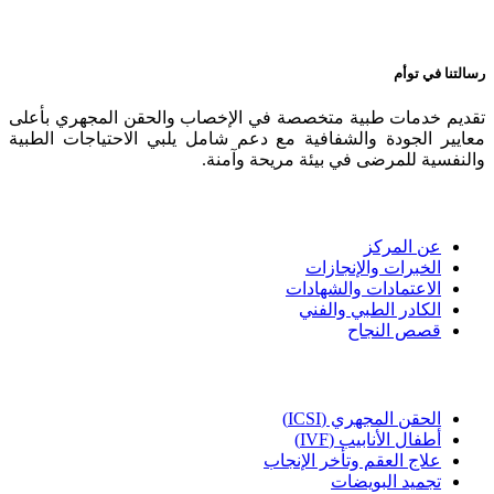
رسالتنا في توأم
تقديم خدمات طبية متخصصة في الإخصاب والحقن المجهري بأعلى
معايير الجودة والشفافية مع دعم شامل يلبي الاحتياجات الطبية
والنفسية للمرضى في بيئة مريحة وآمنة.
من نحن
عن المركز
الخبرات والإنجازات
الاعتمادات والشهادات
الكادر الطبي والفني
قصص النجاح
الخدمات الطبية
الحقن المجهري (ICSI)
أطفال الأنابيب (IVF)
علاج العقم وتأخر الإنجاب
تجميد البويضات