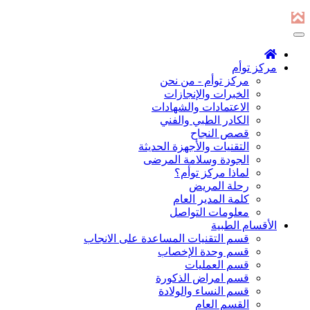
مركز توأم
مركز توأم - من نحن
الخبرات والإنجازات
الاعتمادات والشهادات
الكادر الطبي والفني
قصص النجاح
التقنيات والأجهزة الحديثة
الجودة وسلامة المرضى
لماذا مركز توأم؟
رحلة المريض
كلمة المدير العام
معلومات التواصل
الأقسام الطبية
قسم التقنيات المساعدة على الانجاب
قسم وحدة الإخصاب
قسم العمليات
قسم امراض الذكورة
قسم النساء والولادة
القسم العام