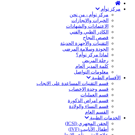
مركز توأم
مركز توأم - من نحن
الخبرات والإنجازات
الاعتمادات والشهادات
الكادر الطبي والفني
قصص النجاح
التقنيات والأجهزة الحديثة
الجودة وسلامة المرضى
لماذا مركز توأم؟
رحلة المريض
كلمة المدير العام
معلومات التواصل
الأقسام الطبية
قسم التقنيات المساعدة على الانجاب
قسم وحدة الإخصاب
قسم العمليات
قسم امراض الذكورة
قسم النساء والولادة
القسم العام
الخدمات الطبية
الحقن المجهري (ICSI)
أطفال الأنابيب (IVF)
علاج العقم وتأخر الإنجاب