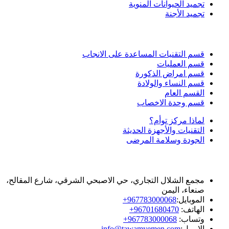
تجميد الحيوانات المنوية
تجميد الأجنة
الأقسام الطبية
قسم التقنيات المساعدة على الانجاب
قسم العمليات
قسم امراض الذكورة
قسم النساء والولادة
القسم العام
قسم وحدة الاخصاب
لماذا مركز توأم؟
التقنيات والأجهزة الحديثة
الجودة وسلامة المرضى
العنـوان
مجمع الشلال التجاري، حي الاصبحي الشرقي، شارع المقالح،
صنعاء‎، اليمن
الموبايل:
967783000068+
الهاتف:
96701680470+
وتساب:
967783000068+
الايميل:
info@tawamyemen.com